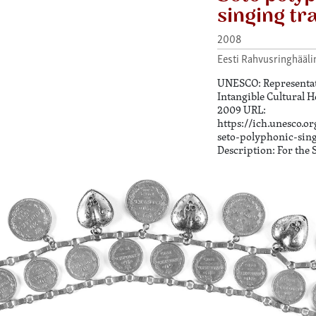
singing tr
2008
Eesti Rahvusringhääli
UNESCO: Representati
Intangible Cultural H
2009 URL:
https://ich.unesco.or
seto-polyphonic-sin
Description: For the 