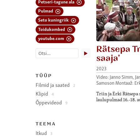
Petseri-tagune ala
Pulmad
Seto kuningriik
Toidukombed
youtube.com
Rätsepa Tr
▶
saaja’
2023
TÜÜP
Video: Janno Simm, Ja
Samoson Montaaž: Erk
Filmid ja saated
2
Klipid
Triin ja Erki Rätsepa
4
laulupulmad 16.-18. a
Õppevideod
9
TEEMA
Itkud
3