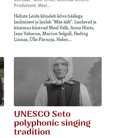
Produtsent: Meel…
Heliste Leida kõneleb kõva häälega
laulmisest ja laulab "Mäe äält". Laulavad ja
küsimus küsivad Meel Valk, Anna Hints,
Jane Vabarna, Marion Selgall, Hedvig
Linnas, Ülle Pärnoja, Helen…
UNESCO Seto
polyphonic singing
tradition