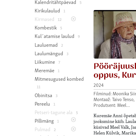
Kalendritähtpäevad
5
Kirikulaulud
1
Kirmased
12
Kombestik
5
Kul´atamise laulud
9
Lauluemad
2
Laulumängud
3
Liikumine
7
Pööräjuu
Meremäe
1
oppus, Kur
Mitmesugused kombed
2024
11
Filminud: Moonika Sii
Obinitsa
3
Montaaž: Taivo Tenso,
Pereelu
1
Produtsent: Meel…
Petseri-tagune ala
5
Kuremäe Anni õpetab
Pillimäng
1
jooksmine käib. Laul
küsivad Meel Valk, Ja
Pulmad
2
Helen Külvik, Marika