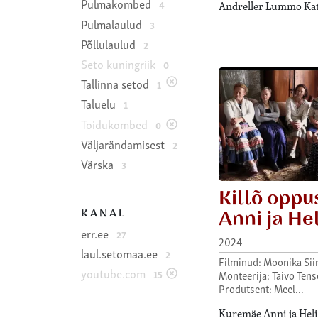
Pulmakombed
4
Andreller Lummo Ka
Pulmalaulud
3
Põllulaulud
2
Seto kuningriik
0
Tallinna setod
1
Taluelu
1
Toidukombed
0
Väljarändamisest
2
Värska
3
Killõ opp
Anni ja He
KANAL
err.ee
27
2024
laul.setomaa.ee
2
Filminud: Moonika Sii
youtube.com
15
Monteerija: Taivo Ten
Produtsent: Meel…
Kuremäe Anni ja Heli