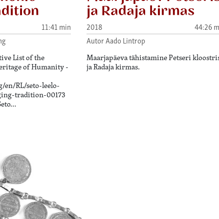
adition
ja Radaja kirmas
11:41 min
2018
44:26 m
ng
Autor Aado Lintrop
ve List of the
Maarjapäeva tähistamine Petseri kloostri
eritage of Humanity -
ja Radaja kirmas.
g/en/RL/seto-leelo-
ging-tradition-00173
Seto…