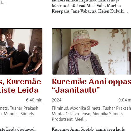
ti…
küsimusi küsivad Meel Valk, Marika
Keerpalu, Jane Vabarna, Helen Külvik,…
us, Kuremäe
Kuremäe Anni oppa
liste Leida
“Jaanilaulu”
6:40 min
2024
9:04 m
mets, Tushar Prakash
Filminud: Moonika Siimets, Tushar Prakash
so, Moonika Siimets
Montaaž: Taivo Tenso, Moonika Siimets
Produtsent: Meel…
ste Leida õpetavad,
Kuremäe Anni õpetab jaanipäeva laulu