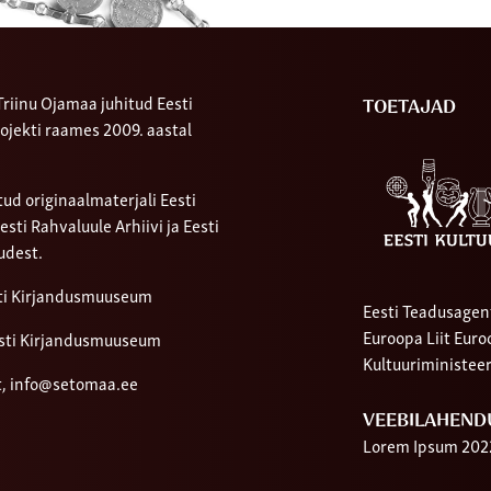
riinu Ojamaa juhitud Eesti
TOETAJAD
ojekti raames 2009. aastal
ud originaalmaterjali Eesti
ti Rahvaluule Arhiivi ja Eesti
udest.
sti Kirjandusmuuseum
Eesti Teadusagen
Euroopa Liit Eur
sti Kirjandusmuuseum
Kultuuriministee
t,
info@setomaa.ee
VEEBILAHEND
Lorem Ipsum 202