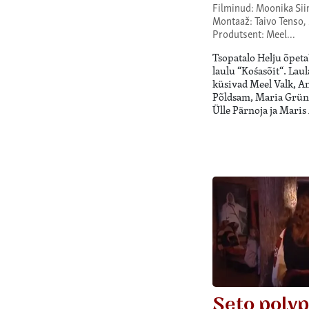
Filminud: Moonika Sii
Montaaž: Taivo Tenso,
Produtsent: Meel…
Tsopatalo Helju õpet
laulu “Kośasõit“. Lau
küsivad Meel Valk, A
Põldsam, Maria Grünb
Ülle Pärnoja ja Maris
Seto poly