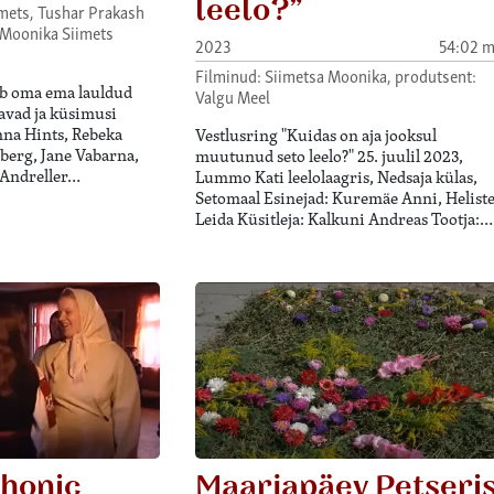
leelo?”
mets, Tushar Prakash
 Moonika Siimets
2023
54:02 m
Filminud: Siimetsa Moonika, produtsent:
ab oma ema lauldud
Valgu Meel
lavad ja küsimusi
nna Hints, Rebeka
Vestlusring "Kuidas on aja jooksul
erg, Jane Vabarna,
muutunud seto leelo?" 25. juulil 2023,
 Andreller…
Lummo Kati leelolaagris, Nedsaja külas,
Setomaal Esinejad: Kuremäe Anni, Helist
Leida Küsitleja: Kalkuni Andreas Tootja:…
phonic
Maarjapäev Petseri