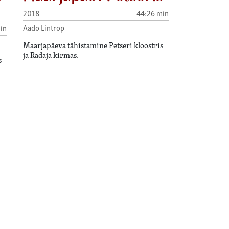
2018
44:26 min
Aado Lintrop
in
Maarjapäeva tähistamine Petseri kloostris
ja Radaja kirmas.
s