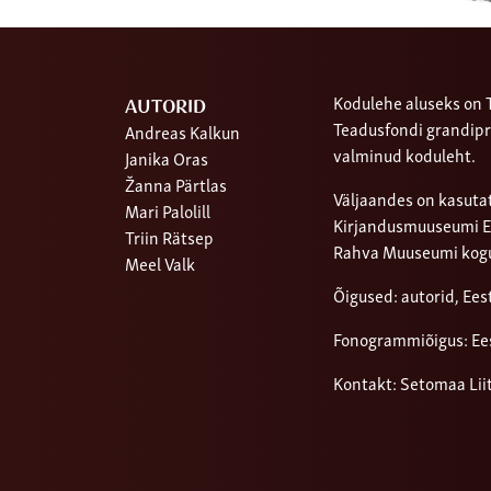
Kodulehe aluseks on T
AUTORID
Teadusfondi grandipr
Andreas Kalkun
valminud koduleht.
Janika Oras
Žanna Pärtlas
Väljaandes on kasutat
Mari Palolill
Kirjandusmuuseumi Ees
Triin Rätsep
Rahva Muuseumi kog
Meel Valk
Õigused: autorid, Ee
Fonogrammiõigus: Ee
Kontakt: Setomaa Lii