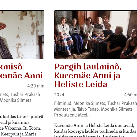
skmisõ
Pargih laulminõ,
emäe Anni
Kuremäe Anni ja
Heliste Leida
4:20 min
mets, Tushar Prakash
2024
4:50 m
 Moonika Siimets
Filminud: Moonika Siimets, Tushar Prakash
Monteerija: Taivo Tenso, Moonika Siimets
Produtsent: Meel…
, kuidas tsõõri-püürä
avad ja küsimus
Kuremäe Anni ja Heliste Leida õpetavad,
ne Vabarna, Iti Toom,
kuidas kooriga lauldes paikneda ja kuidas
 Keerpalu ja Maris
lauldes ennast liigutada. Laulavad ja