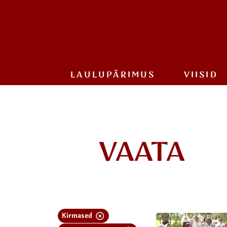
LAULU­PÄRIMUS
VIISID
VAATA
Kirmased