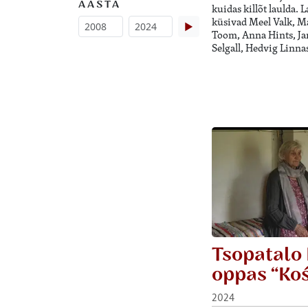
AASTA
kuidas killõt laulda. 
küsivad Meel Valk, Ma
▶
Toom, Anna Hints, J
Selgall, Hedvig Linna
Tsopatalo 
oppas “Koś
2024