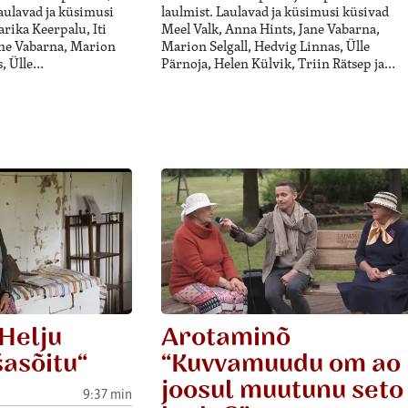
Laulavad ja küsimusi
laulmist. Laulavad ja küsimusi küsivad
rika Keerpalu, Iti
Meel Valk, Anna Hints, Jane Vabarna,
ane Vabarna, Marion
Marion Selgall, Hedvig Linnas, Ülle
s, Ülle…
Pärnoja, Helen Külvik, Triin Rätsep ja…
Helju
Arotaminõ
asõitu“
“Kuvvamuudu om ao
joosul muutunu seto
9:37 min