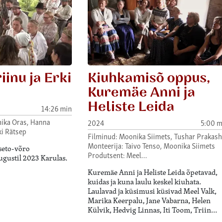
iinu ja Erki
Kiuhkamisõ oppus,
Kuremäe Anni ja
Heliste Leida
14:26 min
nika Oras, Hanna
2024
5:00 m
i Rätsep
Filminud: Moonika Siimets, Tushar Prakash
Monteerija: Taivo Tenso, Moonika Siimets
 seto-võro
Produtsent: Meel…
ugustil 2023 Karulas.
Kuremäe Anni ja Heliste Leida õpetavad,
kuidas ja kuna laulu keskel kiuhata.
Laulavad ja küsimusi küsivad Meel Valk,
Marika Keerpalu, Jane Vabarna, Helen
Külvik, Hedvig Linnas, Iti Toom, Triin…