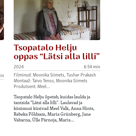
Tsopatalo Helju
oppas “Lätsi alla lilli”
2024
6:54 min
Filminud: Moonika Siimets, Tushar Prakash
in
Montaaž: Taivo Tenso, Moonika Siimets
Produtsent: Meel…
Tsopatalo Helju õpetab, kuidas laulda ja
tantsida “Lätsi alla lilli". Laulavad ja
küsimusi küsivad Meel Valk, Anna Hints,
Rebeka Põldsam, Maria Grünberg, Jane
Vabarna, Ülle Pärnoja, Maris…