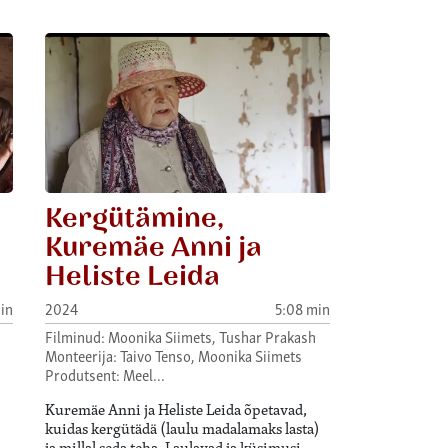
Kergütämine,
Kuremäe Anni ja
Heliste Leida
in
2024
5:08 min
Filminud: Moonika Siimets, Tushar Prakash
Monteerija: Taivo Tenso, Moonika Siimets
Produtsent: Meel…
Kuremäe Anni ja Heliste Leida õpetavad,
kuidas kergütädä (laulu madalamaks lasta)
ja millal seda teha. Laulavad ja küsimusi