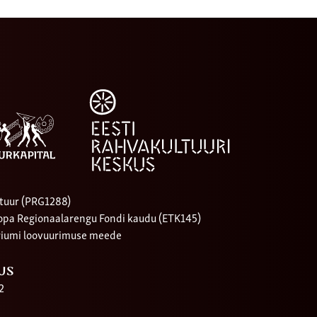
tuur (PRG1288)
oopa Regionaalarengu Fondi kaudu (ETK145)
riumi loovuurimuse meede
US
2