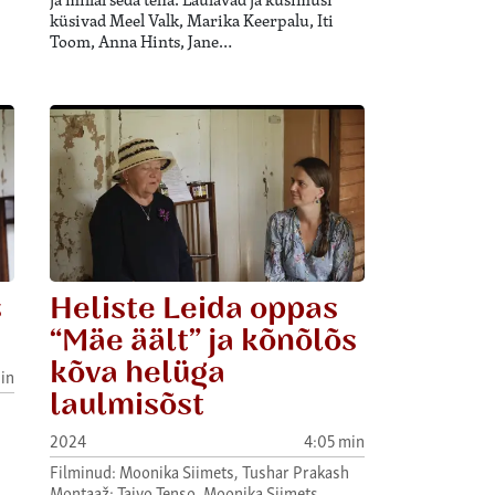
küsivad Meel Valk, Marika Keerpalu, Iti
Toom, Anna Hints, Jane…
s
Heliste Leida oppas
“Mäe äält” ja kõnõlõs
kõva helüga
in
laulmisõst
2024
4:05 min
Filminud: Moonika Siimets, Tushar Prakash
Montaaž: Taivo Tenso, Moonika Siimets