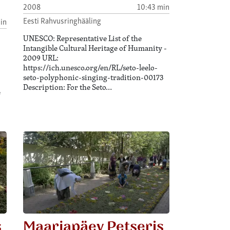
2008
10:43 min
Eesti Rahvusringhääling
in
UNESCO: Representative List of the
Intangible Cultural Heritage of Humanity -
2009 URL:
https://ich.unesco.org/en/RL/seto-leelo-
seto-polyphonic-singing-tradition-00173
Description: For the Seto…
e
s
Maarjapäev Petseris