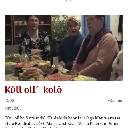
Küll oll´ kolõ
2008
3:09 min
Tiit Sibul
"Küll olĺ kolõ ütsündä", Haida küla koor Lill: Olga Matvejeva (e),
Lidia Kondratjeva (k), Maria Ossipova, Maria Peterson, Anna