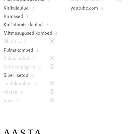
Kirikulaulud
youtube.com
7
6
Kirmased
1
Kul´atamise laulud
2
Mitmesugused kombed
2
Obinitsa
1
Pulmakombed
2
Pulmalaulud
2
Seto kuningriik
0
Siberi setod
4
Toidukombed
1
Värska
4
Võru
1
AASTA