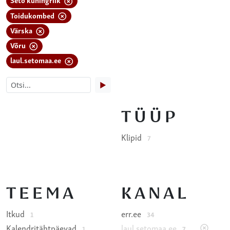
Toidukombed
Värska
Võru
laul.setomaa.ee
▶
TÜÜP
Klipid
7
TEEMA
KANAL
Itkud
err.ee
1
34
Kalendritähtpäevad
laul.setomaa.ee
1
7