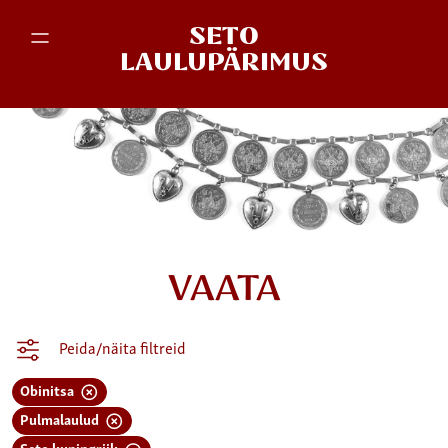
SETO
LAULUPÄRIMUS
VAATA
Peida/näita filtreid
Obinitsa
Pulmalaulud
Seto kuningriik