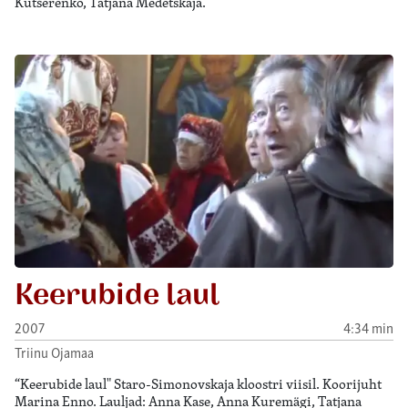
Kutšerenko, Tatjana Medetskaja.
Keerubide laul
2007
4:34 min
Triinu Ojamaa
“Keerubide laul" Staro-Simonovskaja kloostri viisil. Koorijuht
Marina Enno. Lauljad: Anna Kase, Anna Kuremägi, Tatjana