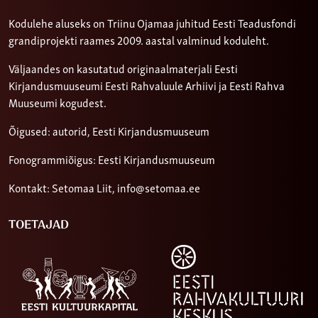
Kodulehe aluseks on Triinu Ojamaa juhitud Eesti Teadusfondi
grandiprojekti raames 2009. aastal valminud koduleht.
Väljaandes on kasutatud originaalmaterjali Eesti
Kirjandusmuuseumi Eesti Rahvaluule Arhiivi ja Eesti Rahva
Muuseumi kogudest.
Õigused: autorid, Eesti Kirjandusmuuseum
Fonogrammiõigus: Eesti Kirjandusmuuseum
Kontakt: Setomaa Liit,
info@setomaa.ee
TOETAJAD