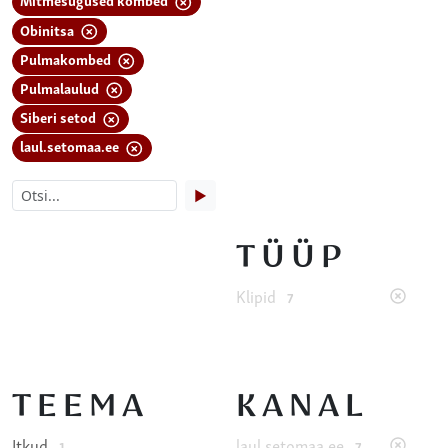
Obinitsa
Pulmakombed
Pulmalaulud
Siberi setod
laul.setomaa.ee
▶
TÜÜP
Klipid
7
TEEMA
KANAL
Itkud
laul.setomaa.ee
1
7