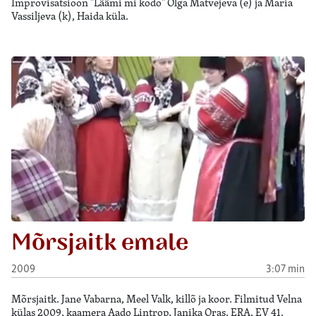
Improvisatsioon "Läämi mi kodo" Olga Matvejeva (e) ja Maria
Vassiljeva (k), Haida küla.
Mõrsjaitk emale
2009
3:07 min
Mõrsjaitk. Jane Vabarna, Meel Valk, killõ ja koor. Filmitud Velna
külas 2009, kaamera Aado Lintrop, Janika Oras. ERA, EV 41.