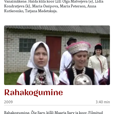
Vanaimäkene. Haida küla koor Lill: Olga Matvejeva (e), Lidia
Kondratjeva (k), Maria Ossipova, Maria Peterson, Anna
Kutšerenko, Tatjana Medetskaja.
Rahakogumine
2009
3:40 min
Rahakogumine. Õie Sarv, killõ Maarja Sarv ja koor. Filmitud