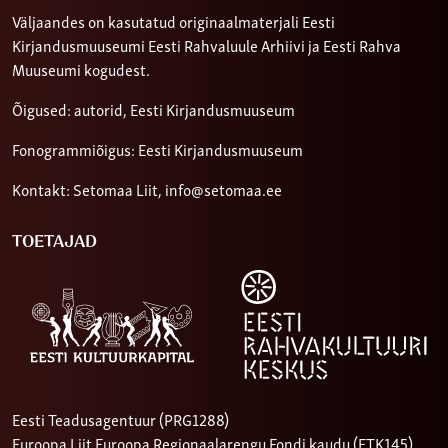
Väljaandes on kasutatud originaalmaterjali Eesti
Kirjandusmuuseumi Eesti Rahvaluule Arhiivi ja Eesti Rahva
Muuseumi kogudest.
Õigused: autorid, Eesti Kirjandusmuuseum
Fonogrammiõigus: Eesti Kirjandusmuuseum
Kontakt: Setomaa Liit,
info@setomaa.ee
TOETAJAD
Eesti Teadusagentuur (PRG1288)
Euroopa Liit Euroopa Regionaalarengu Fondi kaudu (ETK145)