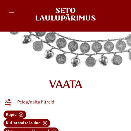
SETO
LAULUPÄRIMUS
VAATA
Peida/näita filtreid
Klipid
Kul´atamise laulud
Mitmesugused kombed