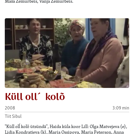
Maša Zemurbeis, Vanja Zemurbeis.
Küll oll´ kolõ
2008
3:09 min
Tiit Sibul
"Küll olĺ kolõ ütsündä", Haida küla koor Lill: Olga Matvejeva (e),
Lidia Kondratjeva (k), Maria Ossipova, Maria Peterson, Anna