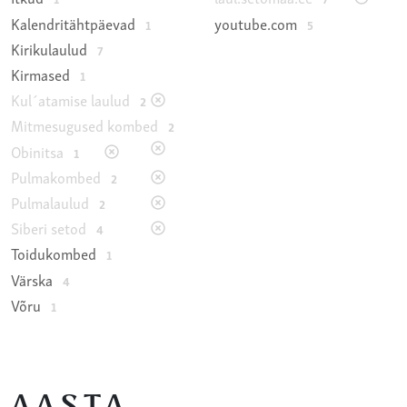
Kalendritähtpäevad
youtube.com
1
5
Kirikulaulud
7
Kirmased
1
Kul´atamise laulud
2
Mitmesugused kombed
2
Obinitsa
1
Pulmakombed
2
Pulmalaulud
2
Siberi setod
4
Toidukombed
1
Värska
4
Võru
1
AASTA