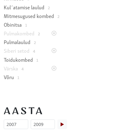
Kul´atamise laulud
2
Mitmesugused kombed
2
Obinitsa
1
Pulmakombed
2
Pulmalaulud
2
Siberi setod
4
Toidukombed
1
Värska
4
Võru
1
AASTA
▶