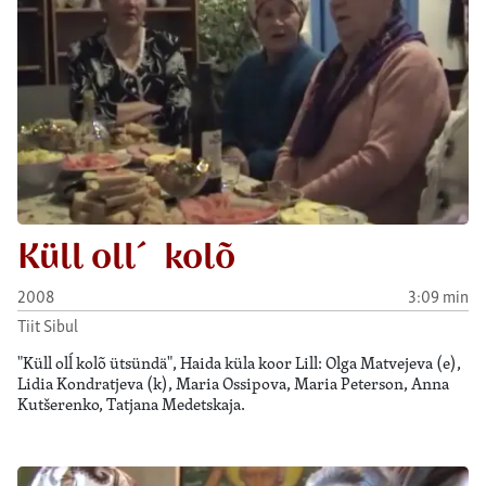
Küll oll´ kolõ
2008
3:09 min
Tiit Sibul
"Küll olĺ kolõ ütsündä", Haida küla koor Lill: Olga Matvejeva (e),
Lidia Kondratjeva (k), Maria Ossipova, Maria Peterson, Anna
Kutšerenko, Tatjana Medetskaja.