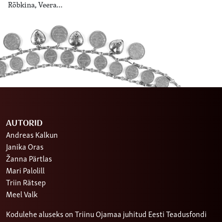
Rõbkina, Veera…
AUTORID
Andreas Kalkun
Janika Oras
Žanna Pärtlas
Mari Palolill
Triin Rätsep
Meel Valk
Kodulehe aluseks on Triinu Ojamaa juhitud Eesti Teadusfondi