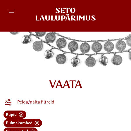
SETO
LAULUPÄRIMUS
VAATA
Peida/näita filtreid
Klipid
Pulmakombed
Siberi setod