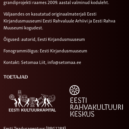
grandiprojekti raames 2009. aastal valminud koduleht.
Väljaandes on kasutatud originaalmaterjali Eesti
Kirjandusmuuseumi Eesti Rahvaluule Arhiivi ja Eesti Rahva
Muuseumi kogudest.
Õigused: autorid, Eesti Kirjandusmuuseum
Fonogrammiõigus: Eesti Kirjandusmuuseum
Kontakt: Setomaa Liit,
info@setomaa.ee
TOETAJAD
Eesti Teadusagentuur (PRG1288)