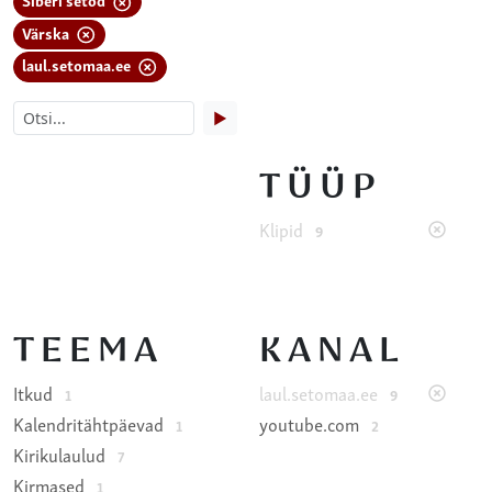
Värska
laul.setomaa.ee
▶
TÜÜP
Klipid
9
TEEMA
KANAL
Itkud
laul.setomaa.ee
1
9
Kalendritähtpäevad
youtube.com
1
2
Kirikulaulud
7
Kirmased
1