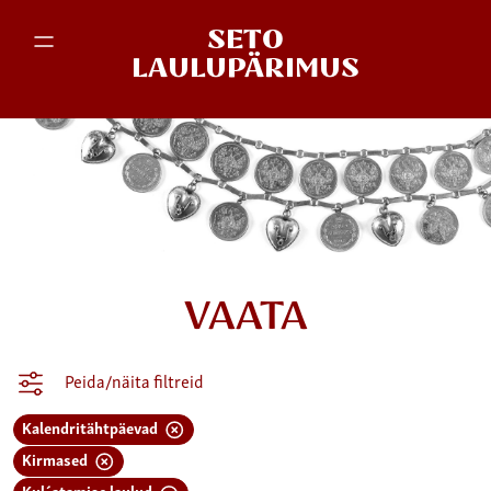
SETO
LAULUPÄRIMUS
VAATA
Peida/näita filtreid
Kalendritähtpäevad
Kirmased
Kul´atamise laulud