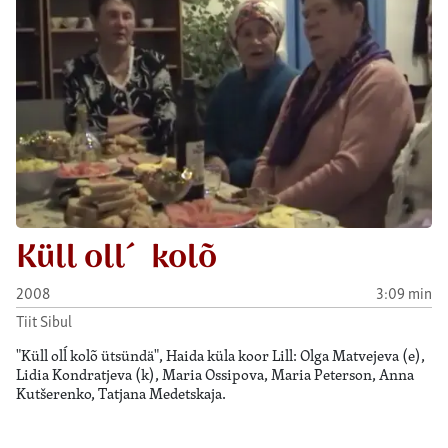
Küll oll´ kolõ
2008
3:09 min
Tiit Sibul
"Küll olĺ kolõ ütsündä", Haida küla koor Lill: Olga Matvejeva (e),
Lidia Kondratjeva (k), Maria Ossipova, Maria Peterson, Anna
Kutšerenko, Tatjana Medetskaja.