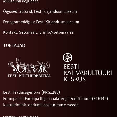
Muuseumi kogudest.
Õigused: autorid, Eesti Kirjandusmuuseum
Fonogrammiõigus: Eesti Kirjandusmuuseum
Kontakt: Setomaa Liit,
info@setomaa.ee
TOETAJAD
Eesti Teadusagentuur (PRG1288)
Euroopa Liit Euroopa Regionaalarengu Fondi kaudu (ETK145)
Kultuuriministeeriumi loovuurimuse meede