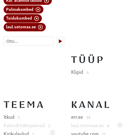
Pulmakombed
Toidukombed
laul.setomaa.ee
▶
TÜÜP
Klipid
4
TEEMA
KANAL
Itkud
err.ee
1
38
Kalendritähtpäevad
laul.setomaa.ee
1
4
Kirikulaulud
youtube.com
7
17