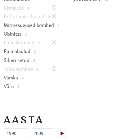
Kirmased
1
Kul´atamise laulud
2
Mitmesugused kombed
2
Obinitsa
1
Pulmakombed
2
Pulmalaulud
2
Siberi setod
4
Toidukombed
1
Värska
4
Võru
1
AASTA
▶