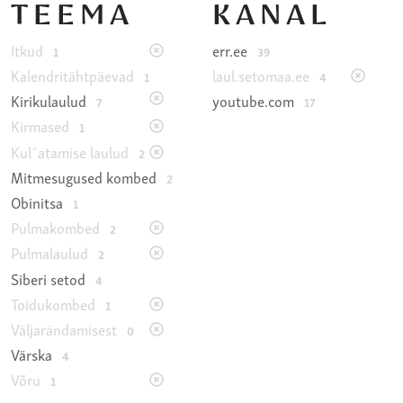
TEEMA
KANAL
Itkud
err.ee
1
39
Kalendritähtpäevad
laul.setomaa.ee
1
4
Kirikulaulud
youtube.com
7
17
Kirmased
1
Kul´atamise laulud
2
Mitmesugused kombed
2
Obinitsa
1
Pulmakombed
2
Pulmalaulud
2
Siberi setod
4
Toidukombed
1
Väljarändamisest
0
Värska
4
Võru
1