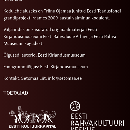
Kodulehe aluseks on Triinu Ojamaa juhitud Eesti Teadusfondi
grandiprojekti raames 2009. aastal valminud koduleht.
Väljaandes on kasutatud originaalmaterjali Eesti
Kirjandusmuuseumi Eesti Rahvaluule Arhiivi ja Eesti Rahva
Muuseumi kogudest.
Õigused: autorid, Eesti Kirjandusmuuseum
Fonogrammiõigus: Eesti Kirjandusmuuseum
Kontakt: Setomaa Liit,
info@setomaa.ee
TOETAJAD