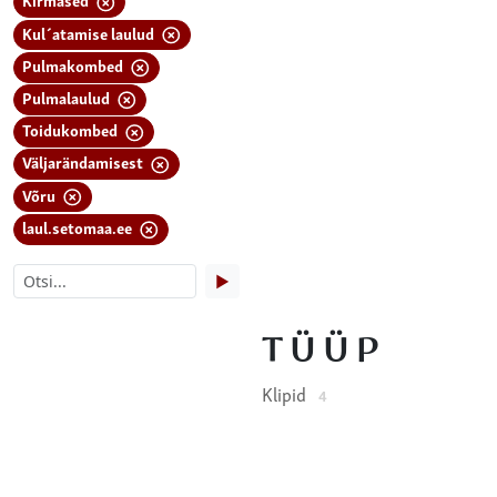
Kul´atamise laulud
Pulmakombed
Pulmalaulud
Toidukombed
Väljarändamisest
Võru
laul.setomaa.ee
▶
TÜÜP
Klipid
4