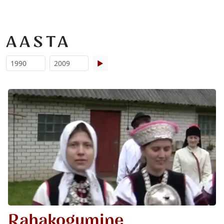
AASTA
▶
Rahakogumine