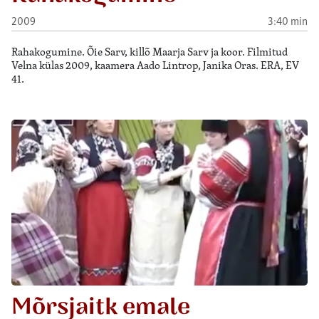
2009
3:40 min
Rahakogumine. Õie Sarv, killõ Maarja Sarv ja koor. Filmitud
Velna külas 2009, kaamera Aado Lintrop, Janika Oras. ERA, EV
41.
Mõrsjaitk emale