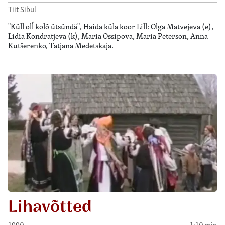
Tiit Sibul
"Küll olĺ kolõ ütsündä", Haida küla koor Lill: Olga Matvejeva (e),
Lidia Kondratjeva (k), Maria Ossipova, Maria Peterson, Anna
Kutšerenko, Tatjana Medetskaja.
Lihavõtted
1990
1:10 min