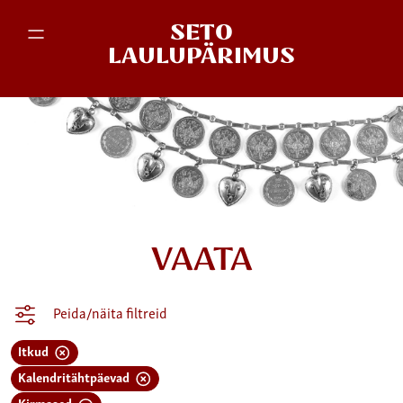
SETO
LAULUPÄRIMUS
VAATA
Peida/näita filtreid
Itkud
Kalendritähtpäevad
Kirmased