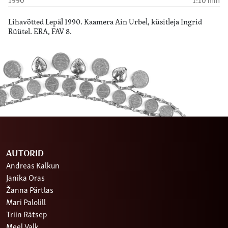
Lihavõtted Lepäl 1990. Kaamera Ain Urbel, küsitleja Ingrid
Rüütel. ERA, FAV 8.
AUTORID
Andreas Kalkun
Janika Oras
Žanna Pärtlas
Mari Palolill
Triin Rätsep
Meel Valk