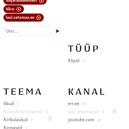
Võru
laul.setomaa.ee
▶
TÜÜP
Klipid
2
TEEMA
KANAL
Itkud
err.ee
1
33
Kalendritähtpäevad
laul.setomaa.ee
1
2
Kirikulaulud
youtube.com
7
12
Kirmased
1