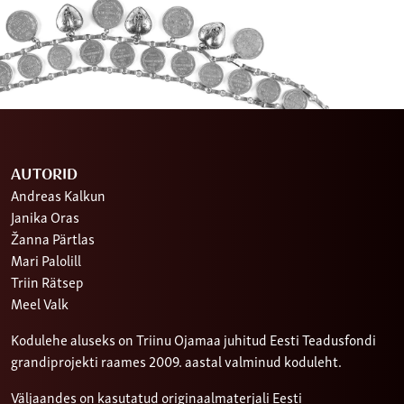
AUTORID
Andreas Kalkun
Janika Oras
Žanna Pärtlas
Mari Palolill
Triin Rätsep
Meel Valk
Kodulehe aluseks on Triinu Ojamaa juhitud Eesti Teadusfondi
grandiprojekti raames 2009. aastal valminud koduleht.
Väljaandes on kasutatud originaalmaterjali Eesti