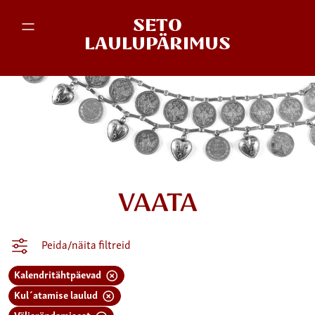
SETO
LAULUPÄRIMUS
VAATA
Peida/näita filtreid
Kalendritähtpäevad
Kul´atamise laulud
Väljarändamisest