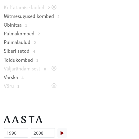
Kul´atamise laulud
2
Mitmesugused kombed
2
Obinitsa
1
Pulmakombed
2
Pulmalaulud
2
Siberi setod
4
Toidukombed
1
Väljarändamisest
0
Värska
4
Võru
1
AASTA
▶