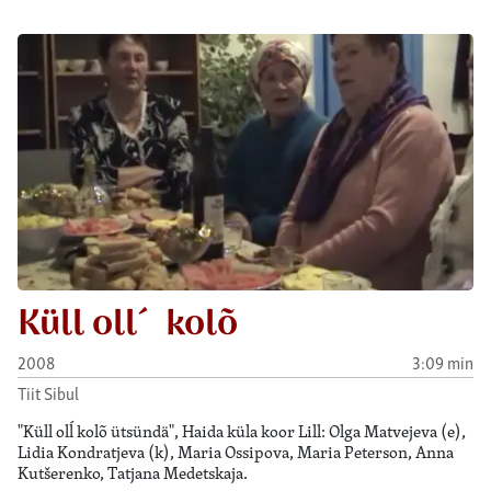
Küll oll´ kolõ
2008
3:09 min
Tiit Sibul
"Küll olĺ kolõ ütsündä", Haida küla koor Lill: Olga Matvejeva (e),
Lidia Kondratjeva (k), Maria Ossipova, Maria Peterson, Anna
Kutšerenko, Tatjana Medetskaja.