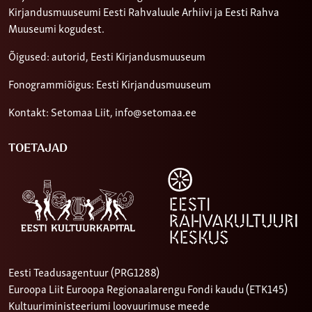
Kirjandusmuuseumi Eesti Rahvaluule Arhiivi ja Eesti Rahva
Muuseumi kogudest.
Õigused: autorid, Eesti Kirjandusmuuseum
Fonogrammiõigus: Eesti Kirjandusmuuseum
Kontakt: Setomaa Liit,
info@setomaa.ee
TOETAJAD
Eesti Teadusagentuur (PRG1288)
Euroopa Liit Euroopa Regionaalarengu Fondi kaudu (ETK145)
Kultuuriministeeriumi loovuurimuse meede