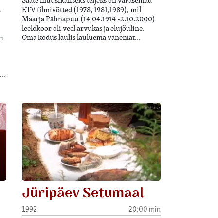
Saate muusikaliseks teljeks on varasemad
ETV filmivõtted (1978, 1981,1989), mil
r
Maarja Pähnapuu (14.04.1914 -2.10.2000)
leelokoor oli veel arvukas ja elujõuline.
Oma kodus laulis lauluema vanemat…
ri
t…
Jüripäev Setumaal
1992
20:00 min