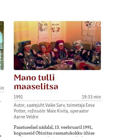
Mano tulli
maaselitsa
in
1991
19:33 min
r
Autor, saatejuht Vaike Sarv, toimetaja Eeva
Potter, režissöör Maie Kivita, operaator
Aarne Veldre
Paastueelsel nädalal, 13. veebruaril 1991,
kogunesid Obinitsa raamatukokku ühise
n