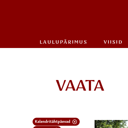
LAULU­PÄRIMUS
VIISID
VAATA
Kalendritähtpäevad