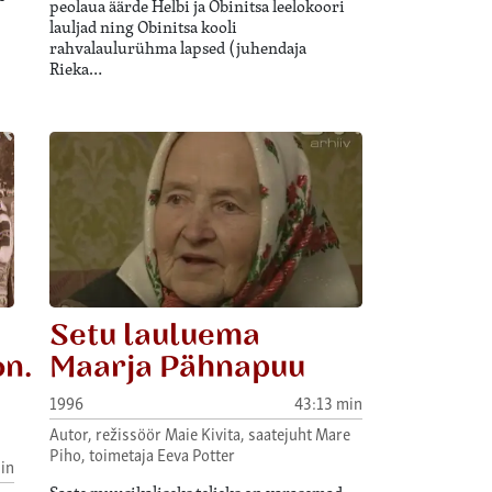
peolaua äärde Helbi ja Obinitsa leelokoori
lauljad ning Obinitsa kooli
rahvalaulurühma lapsed (juhendaja
Rieka…
Setu lauluema
on.
Maarja Pähnapuu
1996
43:13 min
Autor, režissöör Maie Kivita, saatejuht Mare
Piho, toimetaja Eeva Potter
in