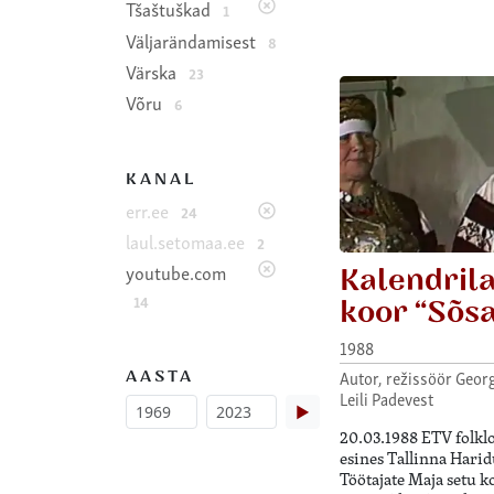
Tšaštuškad
1
Väljarändamisest
8
Värska
23
Võru
6
KANAL
err.ee
24
laul.setomaa.ee
2
Kalendrila
youtube.com
14
koor “Sõs
1988
AASTA
Autor, režissöör Georg
Leili Padevest
▶
20.03.1988 ETV folkl
esines Tallinna Harid
Töötajate Maja setu k