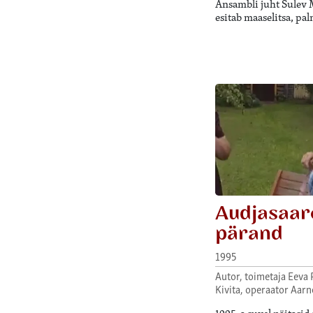
Ansambli juht Sulev 
esitab maaselitsa, p
Audjasaar
pärand
1995
Autor, toimetaja Eeva 
Kivita, operaator Aarn