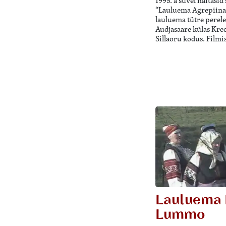
1995. a suvel näitasid 
“Lauluema Agrepiina 
lauluema tütre perele
Audjasaare külas Kre
Sillaoru kodus. Film
Lauluema 
Lummo