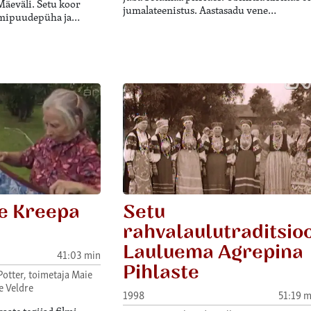
Mäeväli. Setu koor
jumalateenistus. Aastasadu vene…
almipuudepüha ja…
e Kreepa
Setu
rahvalaulutraditsio
Lauluema Agrepina
41:03 min
Pihlaste
Potter, toimetaja Maie
e Veldre
1998
51:19 m