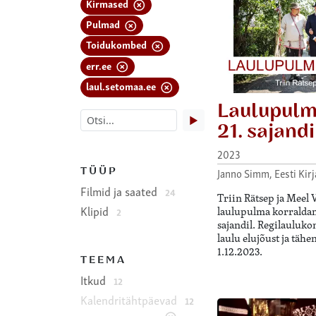
Kirmased
Pulmad
Toidukombed
err.ee
laul.setomaa.ee
Laulupulm
▶
21. sajandi
2023
TÜÜP
Janno Simm, Eesti Ki
Filmid ja saated
24
Triin Rätsep ja Meel 
Klipid
laulupulma korraldami
2
sajandil. Regilauluk
laulu elujõust ja tähe
1.12.2023.
TEEMA
Itkud
12
Kalendritähtpäevad
12