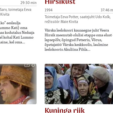
Hirsikust
29:30 min
 Sarv, toimetaja Eeva
1994
37:46 m
 Kivita
Toimetaja Eeva Potter, saatejuht Udo Kolk,
režissöör Maie Kivita
ko” eeslaulja
Lummo Kati) oma
Värska leelokoori kauaaegne juht Veera
as kodutalus Nedsaja
Hirsik meenutab olulisi etappe oma elust 
sel kohal Kati Lummo
lapsepõlv, õpingud Petseris, Võrus,
enaine, kel oma…
õpetajatöö Värska keskkoolis, laulmine
leelokooris Akuliina Pihla…
Kuninga riik