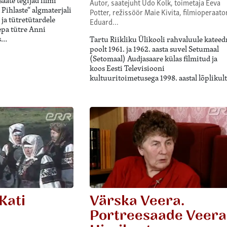
saate tegijad filmi
Autor, saatejuht Udo Kolk, toimetaja Eeva
Pihlaste“ algmaterjali
Potter, režissöör Maie Kivita, filmioperaato
 ja tütretütardele
Eduard…
epa tütre Anni
is…
Tartu Riikliku Ülikooli rahvaluule kateed
poolt 1961. ja 1962. aasta suvel Setumaal
(Setomaal) Audjasaare külas filmitud ja
koos Eesti Televisiooni
kultuuritoimetusega 1998. aastal lõplikul
Kati
Värska Veera.
Portreesaade Veera