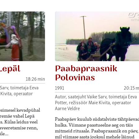
Lepäl
Paabapraasnik
Polovinas
18:26 min
 Sarv, toimetaja Eeva
1991
20:15 m
 Kivita, operaator
Autor, saatejuht Vaike Sarv, toimetaja Eeva
Potter, režissöör Maie Kivita, operaator
Aarne Veldre
 esimesel kevadpühal
eremäe vahel Lepä
Paabapäev kuulub südatalviste tähtpäeva
s. Külas leidus veel
hulka. Viimane paastueelne aeg on täis
aveeretamise renn,
mitmeid rituaale. Paabapraasnik on päev,
 üle…
mil viimase aasta jooksul mehele läinud