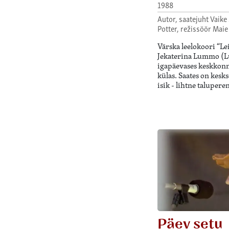
1988
Autor, saatejuht Vaike
Potter, režissöör Maie
Värska leelokoori “Lei
Jekaterina Lummo (
igapäevases keskkonn
külas. Saates on kesk
isik - lihtne taluper
Päev setu