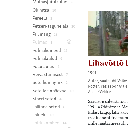
Muinasjutulaulud
3
Obinitsa
10
Pereelu
2
Petseri-tagune ala
10
Pillimäng
23
Pulmad
1
Pulmakombed
11
Pulmalaulud
9
Lihavõttõ 
Põllulaulud
3
1991
Rõivastumisest
7
Autor, saatejuht Vaike
Seto kuningriik
2
Potter, režissöör Maie
Seto leelopäevad
10
Aarne Veldre
Siberi setod
4
Saade on salvestatud
Tallinna setod
6
1991. a Obinitsa ja M
külas, kiigeplatsi ääre
Taluelu
10
traditsiooniline mun
Toidukombed
14
mille naabrimees oli