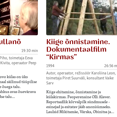
ullanõ
Kiige õnnistamine.
Dokumentaalfilm
19:30 min
“Kirmas”
Piho, toimetaja Eeva
 Kivita, operaator Peep
1994
26:56 m
Autor, operaator, režissöör Karoliina Leon,
rovo külas on üks
toimetaja Piret Suurväli, konsultant Vaike
aal säilinud tüüpilise
Sarv
 õuega talu.
ahkus avas õuevärava
Kiige ehitamine, õnnistamine ja
dse talu…
külakirmas. Peoperenaine Olli Alaver.
Reportaažlik kõrvalpilk sündmusele -
esinejad ja esitatav jääb anonüümseks.
Laulsid Mikitamäe, Värska, Obinitsa ja…