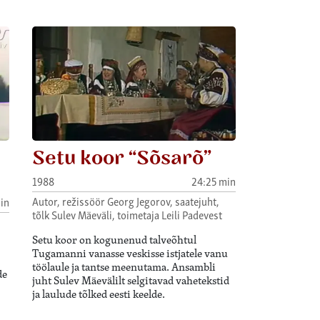
Setu koor “Sõsarõ”
1988
24:25 min
Autor, režissöör Georg Jegorov, saatejuht,
in
tõlk Sulev Mäeväli, toimetaja Leili Padevest
Setu koor on kogunenud talveõhtul
Tugamanni vanasse veskisse istjatele vanu
töölaule ja tantse meenutama. Ansambli
de
juht Sulev Mäevälilt selgitavad vahetekstid
ja laulude tõlked eesti keelde.