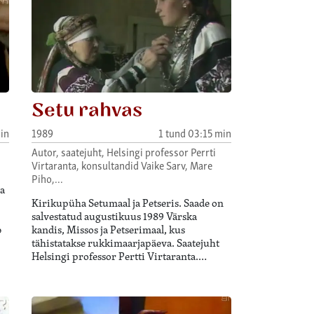
Setu rahvas
in
1989
1 tund 03:15 min
Autor, saatejuht, Helsingi professor Perrti
Virtaranta, konsultandid Vaike Sarv, Mare
Piho,…
ja
Kirikupüha Setumaal ja Petseris. Saade on
salvestatud augustikuus 1989 Värska
b
kandis, Missos ja Petserimaal, kus
tähistatakse rukkimaarjapäeva. Saatejuht
Helsingi professor Pertti Virtaranta.…