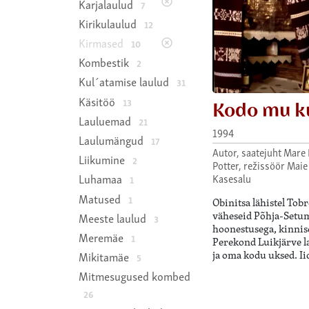
Karjalaulud
7
Kirikulaulud
12
Kirmased
10
Kombestik
2
Kul´atamise laulud
31
Käsitöö
13
Kodo mu k
Lauluemad
21
1994
Laulumängud
17
Autor, saatejuht Mare 
Liikumine
2
Potter, režissöör Maie
Kasesalu
Luhamaa
1
Matused
1
Obinitsa lähistel Tob
väheseid Põhja-Setum
Meeste laulud
3
hoonestusega, kinnise
Meremäe
1
Perekond Luikjärve l
ja oma kodu uksed. Ii
Mikitamäe
5
Mitmesugused kombed
26