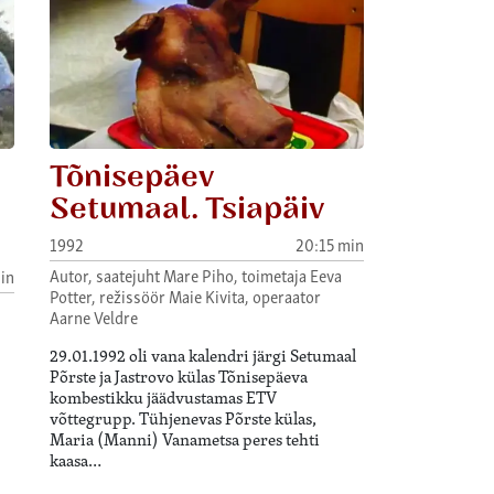
Tõnisepäev
Setumaal. Tsiapäiv
1992
20:15 min
Autor, saatejuht Mare Piho, toimetaja Eeva
in
Potter, režissöör Maie Kivita, operaator
Aarne Veldre
29.01.1992 oli vana kalendri järgi Setumaal
Põrste ja Jastrovo külas Tõnisepäeva
kombestikku jäädvustamas ETV
võttegrupp. Tühjenevas Põrste külas,
Maria (Manni) Vanametsa peres tehti
kaasa…