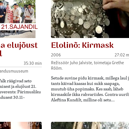
a elujõust
Elolinõ: Kirmask
l
2006
27:02 m
Režissöör Juho Jalviste, toimetaja Grethe
35:30 min
Rõõm.
rjandusmuuseum
Setude suvine pidu kirmask, millega laul 
Valk räägivad seto
tants käivad kaasas kui sukk saapaga,
sest ja elujõust 21.
muutub üha popimaks. Kes saab, läheb
onverents: Pärimusliku
kirmaskile ikka rahvariides. Contra uuri
ndusest 30.11–
Aleftina Kundilt, milline oli setu…