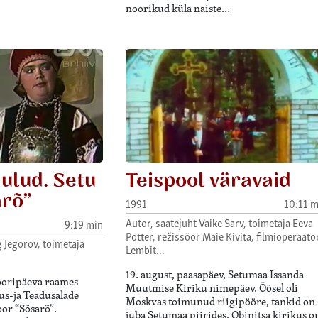
noorikud küla naiste…
ulud. Setu
Teispool väravaid
arõ”
1991
10:11 m
Autor, saatejuht Vaike Sarv, toimetaja Eeva
9:19 min
Potter, režissöör Maie Kivita, filmioperaato
 Jegorov, toimetaja
Lembit…
19. august, paasapäev, Setumaa Issanda
ooripäeva raames
Muutmise Kiriku nimepäev. Öösel oli
us-ja Teadusalade
Moskvas toimunud riigipööre, tankid on
oor “Sõsarõ”.
juba Setumaa piirides. Obinitsa kirikus o