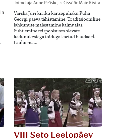
Toimetaja Anne Peäske, režissöör Maie Kivita
in
Värska Jüri kiriku kaitsepühaku Püha
Georgi päeva tähistamine. Traditsiooniline
lahkunute mälestamine kalmuaias.
Suhtlemine teispoolsuses olevate
kadunukestega toiduga kaetud haudadel.
Lauluema…
-
VIII Seto Leelopäev